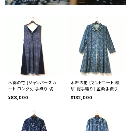
木綿の花 [ジャンパースカ
木綿の花 [マントコート 絵
ート ロング丈 手織り 切替
絣 総手織り] 藍染手織り リ
え有] 四段吉祥柄 ※柄部
ーフパレード柄 久留米かす
¥88,000
¥132,000
分：藍染手織り久留米絣使
り 袖口2way・半裏仕立て
用 池田絣工房