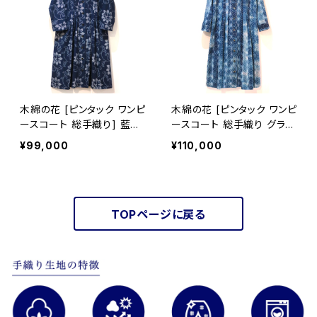
木綿の花 [ピンタック ワンピ
木綿の花 [ピンタック ワンピ
ースコート 総手織り] 藍染
ースコート 総手織り グラデ
手織り 雪割草柄 久留米か
ーション] 藍染手織り 麻の
¥99,000
¥110,000
すり 袖口2way仕立て
葉柄 久留米かすり 袖口2w
ay仕立て
TOPページに戻る