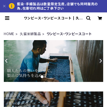
藍染･手織製品は数量限定生産。店舗でも同時販売の
為、在庫切れ時はご了承下さい
ワンピース・ワンピースコート | 久留
米かすり 池田絣工房 公式通販サイト
HOME
久留米絣製品
ワンピース・ワンピースコート