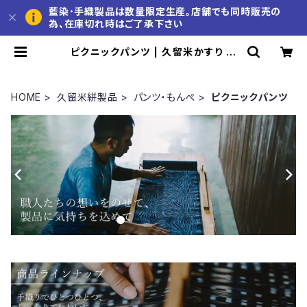
藍染･手織製品は数量限定生産。店舗でも同時販売の
為、在庫切れ時はご了承下さい
ピクニックパンツ | 久留米かすり 池
田絣工房 公式通販サイト
HOME
久留米絣製品
パンツ・もんぺ
ピクニックパンツ