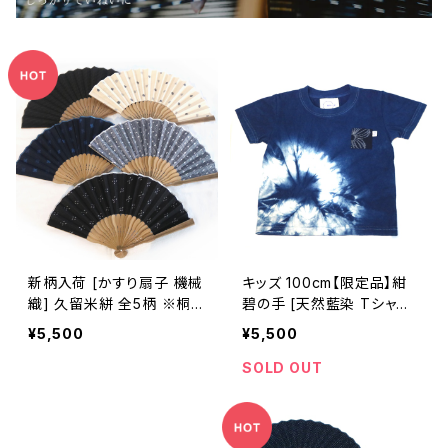
新柄入荷 [かすり扇子 機械
キッズ 100cm【限定品】紺
織] 久留米絣 全5柄 ※桐箱
碧の手 [天然藍染 Tシャツ]
入り可(別途200円)
子ども用 ※職人手染め
¥5,500
¥5,500
SOLD OUT