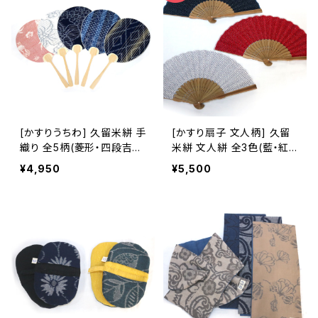
[かすりうちわ] 久留米絣 手
[かすり扇子 文人柄] 久留
織り 全5柄(菱形・四段吉
米絣 文人絣 全3色(藍・紅・
祥/縞柄・花柄・フラガール
白) 池田絣工房 ※桐箱入り
¥4,950
¥5,500
柄) 池田絣工房
可(別途200円)