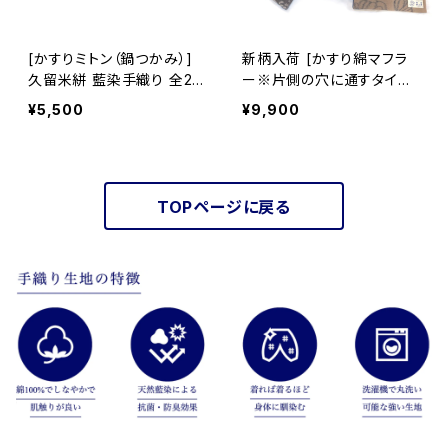
[かすりミトン（鍋つかみ）]
新柄入荷 [かすり綿マフラ
久留米絣 藍染手織り 全2
ー※片側の穴に通すタイプ]
柄 池田絣工房
全4柄 久留米絣×天然藍染
¥5,500
¥9,900
ガーゼ 池田絣工房
TOPページに戻る