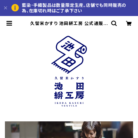
藍染･手織製品は数量限定生産。店舗でも同時販売の
為、在庫切れ時はご了承下さい
久留米かすり 池田絣工房 公式通販サ
イト