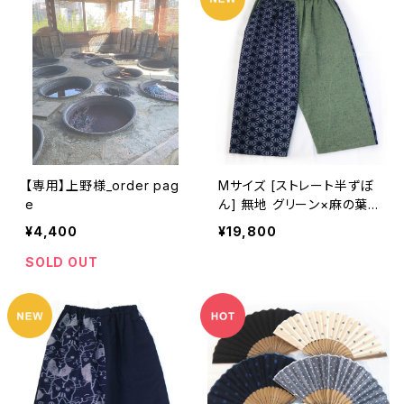
【専用】上野様_order pag
Mサイズ [ストレート半ずぼ
e
ん] 無地 グリーン×麻の葉
（紺）※柄部分：手織り久留
¥4,400
¥19,800
米絣使用 池田絣工房
SOLD OUT