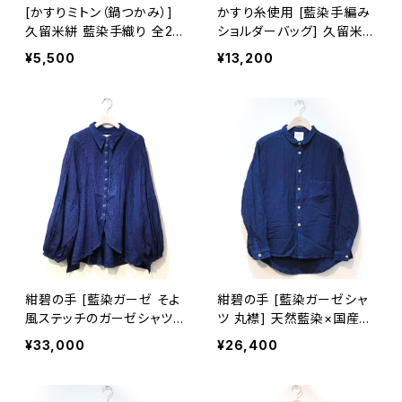
[かすりミトン（鍋つかみ）]
かすり糸使用 [藍染手編み
久留米絣 藍染手織り 全2
ショルダーバッグ] 久留米絣
柄 池田絣工房
藍染 池田絣工房
¥5,500
¥13,200
紺碧の手 [藍染ガーゼ そよ
紺碧の手 [藍染ガーゼシャ
風ステッチのガーゼシャツ
ツ 丸襟] 天然藍染×国産ガ
長袖] 天然藍染×国産ガー
ーゼ M・L ※職人手染め
¥33,000
¥26,400
ゼ ※職人手染め