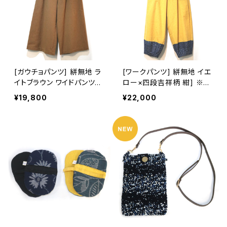
[ガウチョパンツ] 絣無地 ラ
[ワークパンツ] 絣無地 イエ
イトブラウン ワイドパンツ
ロー×四段吉祥柄 紺] ※柄
久留米絣使用 池田絣工房
部分：藍染手織り久留米絣
¥19,800
¥22,000
使用 池田絣工房