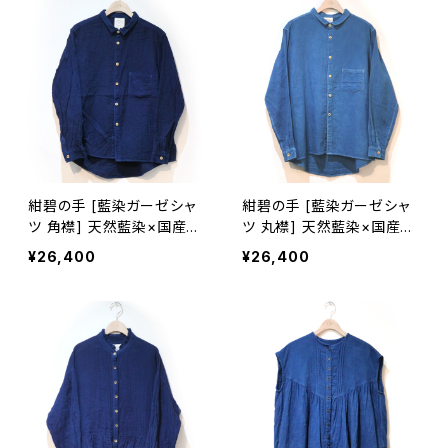
紺碧の手 [藍染ガーゼシャ
紺碧の手 [藍染ガーゼシャ
ツ 角襟] 天然藍染×国産ガ
ツ 丸襟] 天然藍染×国産ガ
ーゼ M・L ※職人手染め
ーゼ Lサイズのみ ※職人手
¥26,400
¥26,400
染め