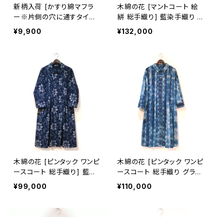
新柄入荷 [かすり綿マフラ
木綿の花 [マントコート 絵
ー※片側の穴に通すタイプ]
絣 総手織り] 藍染手織り リ
全4柄 久留米絣×天然藍染
ーフパレード柄 久留米かす
¥9,900
¥132,000
ガーゼ 池田絣工房
り 袖口2way・半裏仕立て
木綿の花 [ピンタック ワンピ
木綿の花 [ピンタック ワンピ
ースコート 総手織り] 藍染
ースコート 総手織り グラデ
手織り 雪割草柄 久留米か
ーション] 藍染手織り 麻の
¥99,000
¥110,000
すり 袖口2way仕立て
葉柄 久留米かすり 袖口2w
ay仕立て