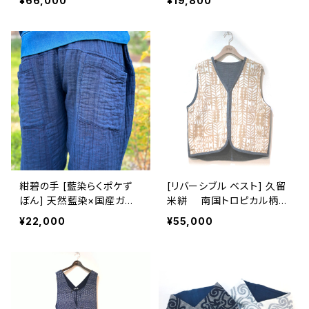
¥66,000
¥19,800
染め
紺碧の手 [藍染らくポケず
[リバーシブル ベスト] 久留
ぼん] 天然藍染×国産ガー
米絣 南国トロピカル柄×
ゼ
筑紫つむぎ ※大きい柄部
¥22,000
¥55,000
分：手織り久留米絣使用 池
田絣工房