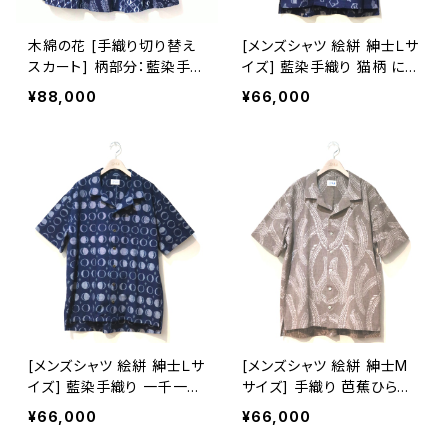
木綿の花 [手織り切り替え
[メンズシャツ 絵絣 紳士Ｌサ
スカート] 柄部分：藍染手織
イズ] 藍染手織り 猫柄 にゃ
り 久留米絣使用
んこパレード 久留米絣使用
¥88,000
¥66,000
池田絣工房 開襟シャツ 半
袖
[メンズシャツ 絵絣 紳士Ｌサ
[メンズシャツ 絵絣 紳士M
イズ] 藍染手織り 一千一夜
サイズ] 手織り 芭蕉ひらり
柄 久留米絣使用 池田絣工
柄 久留米絣使用 池田絣工
¥66,000
¥66,000
房 開襟シャツ 半袖
房 開襟シャツ 半袖