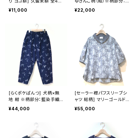
り ヨコ絣] 久留米絣 全4柄
ゆきんこ柄（紺）※柄部分：
池田絣工房 ※桐箱入り可
手織り久留米絣使用 池田
¥11,000
¥22,000
(別途200円)
絣工房
[らくポケぱんつ] 犬柄×無
[セーラー襟パフスリーブシ
地 紺 ※柄部分：藍染手織
ャツ 総柄] マリーゴールド
り久留米絣使用 池田絣工
柄 グレー 手織り 久留米絣
¥44,000
¥55,000
房
使用 池田絣工房