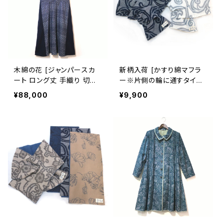
木綿の花 [ジャンパースカ
新柄入荷 [かすり綿マフラ
ート ロング丈 手織り 切替
ー※片側の輪に通すタイプ]
え有] 四段吉祥柄 ※柄部
唐草文様 全2色 久留米絣×
¥88,000
¥9,900
分：藍染手織り久留米絣使
天然藍染ガーゼ 池田絣工
用 池田絣工房
房