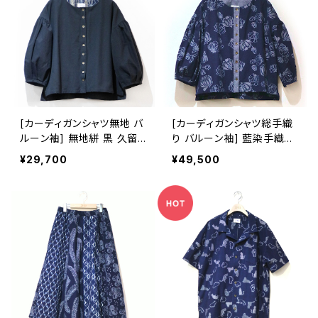
[カーディガンシャツ無地 バ
[カーディガンシャツ総手織
ルーン袖] 無地絣 黒 久留
り バルーン袖] 藍染手織り
米絣使用 池田絣工房
蓮華乱舞柄 久留米絣使用
¥29,700
¥49,500
池田絣工房