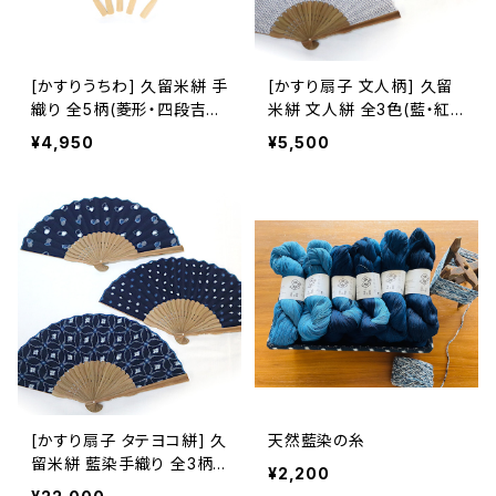
[かすりうちわ] 久留米絣 手
[かすり扇子 文人柄] 久留
織り 全5柄(菱形・四段吉
米絣 文人絣 全3色(藍・紅・
祥/縞柄・花柄・フラガール
白) 池田絣工房 ※桐箱入り
¥4,950
¥5,500
柄) 池田絣工房
可(別途200円)
[かすり扇子 タテヨコ絣] 久
天然藍染の糸
留米絣 藍染手織り 全3柄
¥2,200
池田絣工房 ※桐箱入り可