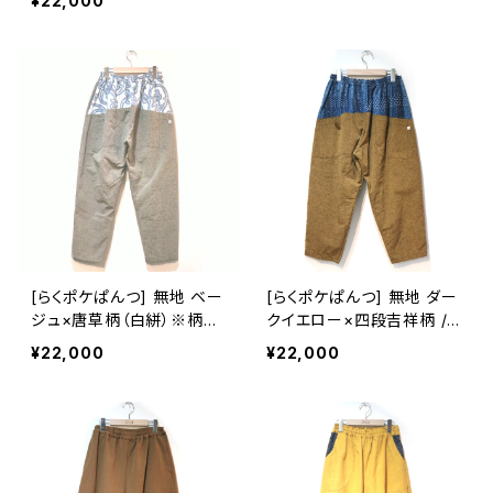
¥22,000
(別途200円)
[らくポケぱんつ] 無地 ベー
[らくポケぱんつ] 無地 ダー
ジュ×唐草柄（白絣）※柄部
クイエロー×四段吉祥柄 /
分：手織り久留米絣使用 池
縞 ※柄部分：藍染手織り久
¥22,000
¥22,000
田絣工房
留米絣使用 池田絣工房