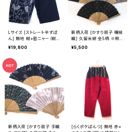
Lサイズ [ストレート半ずぼ
新柄入荷 [かすり扇子 機械
ん] 無地 紺×密ニャー（紺）
織] 久留米絣 全5柄 ※桐箱
※柄部分：手織り久留米絣
入り可(別途200円)
¥19,800
¥5,500
使用 池田絣工房
新柄入荷 [かすり扇子 手織
[らくポケぱんつ] 無地 赤×