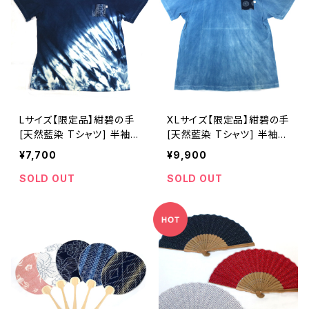
Lサイズ【限定品】紺碧の手
XLサイズ【限定品】紺碧の手
[天然藍染 Tシャツ] 半袖
[天然藍染 Tシャツ] 半袖
片側絞り染め(左脇から裾)
全体染め(淡)※職人手染め
¥7,700
¥9,900
※職人手染め
SOLD OUT
SOLD OUT