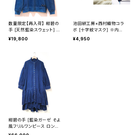
数量限定【再入荷】 紺碧の
池田絣工房×西村織物コラ
手 [天然藍染スウェット] X
ボ [十字紋マスク] ※内側
L・2XL ※職人手染め
シルク100%
¥19,800
¥4,950
紺碧の手 [藍染ガーゼ そよ
風フリルワンピース ロング
スリーブ(長袖)] 天然藍染×