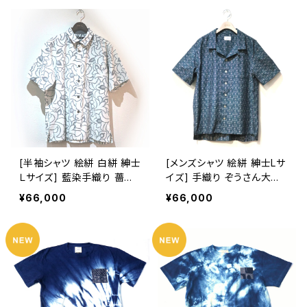
[半袖シャツ 絵絣 白絣 紳士
[メンズシャツ 絵絣 紳士Lサ
Ｌサイズ] 藍染手織り 薔薇
イズ] 手織り ぞうさん大行
柄 久留米絣使用 池田絣工
進柄 久留米絣使用 池田絣
¥66,000
¥66,000
房
工房 開襟シャツ 半袖 グリ
ーン