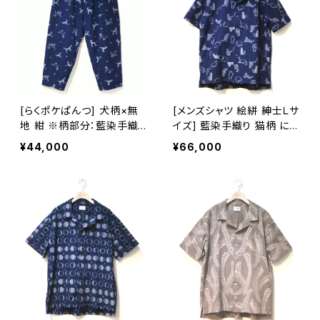
[らくポケぱんつ] 犬柄×無
[メンズシャツ 絵絣 紳士Ｌサ
地 紺 ※柄部分：藍染手織
イズ] 藍染手織り 猫柄 にゃ
り久留米絣使用 池田絣工
んこパレード 久留米絣使用
¥44,000
¥66,000
房
池田絣工房 開襟シャツ 半
袖