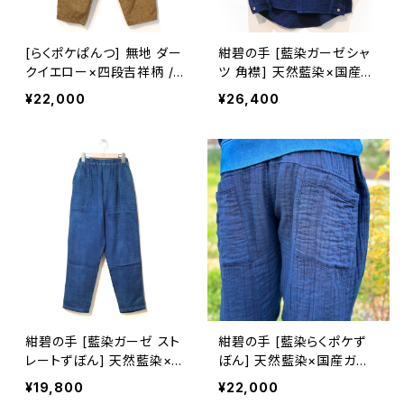
[らくポケぱんつ] 無地 ダー
紺碧の手 [藍染ガーゼシャ
クイエロー×四段吉祥柄 /
ツ 角襟] 天然藍染×国産ガ
縞 ※柄部分：藍染手織り久
ーゼ M・L ※職人手染め
¥22,000
¥26,400
留米絣使用 池田絣工房
紺碧の手 [藍染ガーゼ スト
紺碧の手 [藍染らくポケず
レートずぼん] 天然藍染×国
ぼん] 天然藍染×国産ガー
産ガーゼ
ゼ
¥19,800
¥22,000