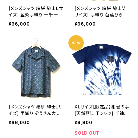
[メンズシャツ 絵絣 紳士Ｌサ
[メンズシャツ 絵絣 紳士M
イズ] 藍染手織り 一千一夜
サイズ] 手織り 芭蕉ひらり
柄 久留米絣使用 池田絣工
柄 久留米絣使用 池田絣工
¥66,000
¥66,000
房 開襟シャツ 半袖
房 開襟シャツ 半袖
[メンズシャツ 絵絣 紳士Lサ
XLサイズ【限定品】紺碧の手
イズ] 手織り ぞうさん大行
[天然藍染 Tシャツ] 半袖
進柄 久留米絣使用 池田絣
片側絞り染め(左脇から裾)
¥66,000
¥9,900
工房 開襟シャツ 半袖 グリ
※職人手染め
ーン
SOLD OUT