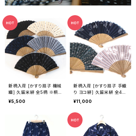
新柄入荷 [かすり扇子 機械
新柄入荷 [かすり扇子 手織
織] 久留米絣 全5柄 ※桐箱
り ヨコ絣] 久留米絣 全4柄
入り可(別途200円)
池田絣工房 ※桐箱入り可
¥5,500
¥11,000
(別途200円)