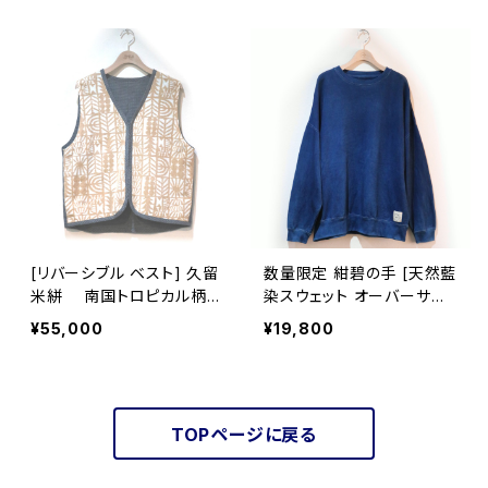
[リバーシブル ベスト] 久留
数量限定 紺碧の手 [天然藍
米絣 南国トロピカル柄×
染スウェット オーバーサイ
筑紫つむぎ ※大きい柄部
ズ] M・L ※職人手染め
¥55,000
¥19,800
分：手織り久留米絣使用 池
田絣工房
TOPページに戻る