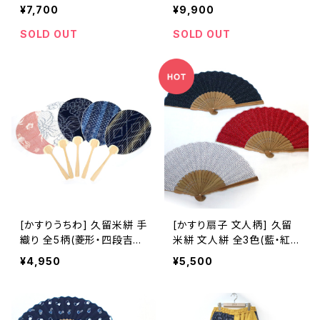
片側絞り染め(左脇から裾)
全体染め(淡)※職人手染め
¥7,700
¥9,900
※職人手染め
SOLD OUT
SOLD OUT
[かすりうちわ] 久留米絣 手
[かすり扇子 文人柄] 久留
織り 全5柄(菱形・四段吉
米絣 文人絣 全3色(藍・紅・
祥/縞柄・花柄・フラガール
白) 池田絣工房 ※桐箱入り
¥4,950
¥5,500
柄) 池田絣工房
可(別途200円)