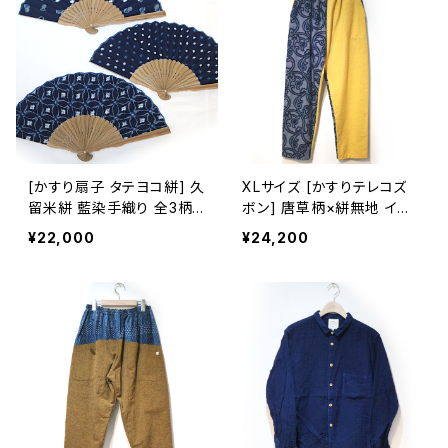
[かすり扇子 タテヨコ絣] 久
XLサイズ [かすりテレコズ
留米絣 藍染手織り 全3柄
ボン] 唐草柄×絣無地 イエ
池田絣工房 ※桐箱入り可
ロー もんぺ風パンツ 柄部
¥22,000
¥24,200
(別途200円)
分：藍染手織り久留米絣使
用 池田絣工房