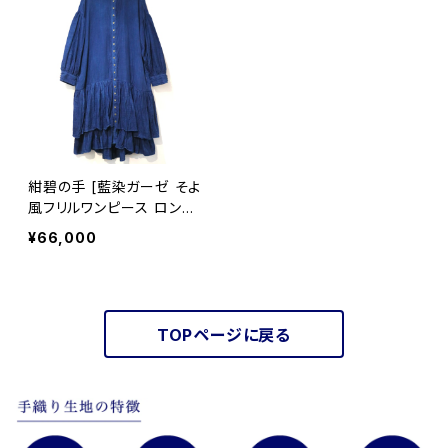
紺碧の手 [藍染ガーゼ そよ
風フリルワンピース ロング
スリーブ(長袖)] 天然藍染×
¥66,000
国産ガーゼ ※職人手染め
TOPページに戻る