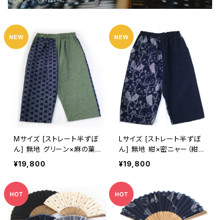
Mサイズ [ストレート半ずぼ
Lサイズ [ストレート半ずぼ
ん] 無地 グリーン×麻の葉
ん] 無地 紺×密ニャー（紺）
（紺）※柄部分：手織り久留
※柄部分：手織り久留米絣
¥19,800
¥19,800
米絣使用 池田絣工房
使用 池田絣工房