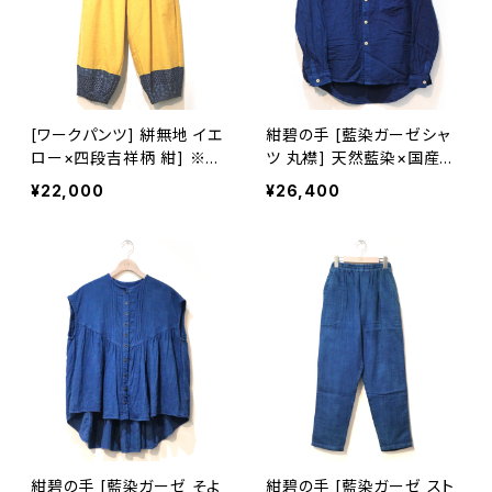
[ワークパンツ] 絣無地 イエ
紺碧の手 [藍染ガーゼシャ
ロー×四段吉祥柄 紺] ※柄
ツ 丸襟] 天然藍染×国産ガ
部分：藍染手織り久留米絣
ーゼ M・L ※職人手染め
¥22,000
¥26,400
使用 池田絣工房
紺碧の手 [藍染ガーゼ そよ
紺碧の手 [藍染ガーゼ スト