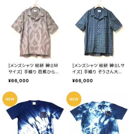
[メンズシャツ 絵絣 紳士M
[メンズシャツ 絵絣 紳士Lサ
サイズ] 手織り 芭蕉ひらり
イズ] 手織り ぞうさん大行
柄 久留米絣使用 池田絣工
進柄 久留米絣使用 池田絣
¥66,000
¥66,000
房 開襟シャツ 半袖
工房 開襟シャツ 半袖 グリ
ーン