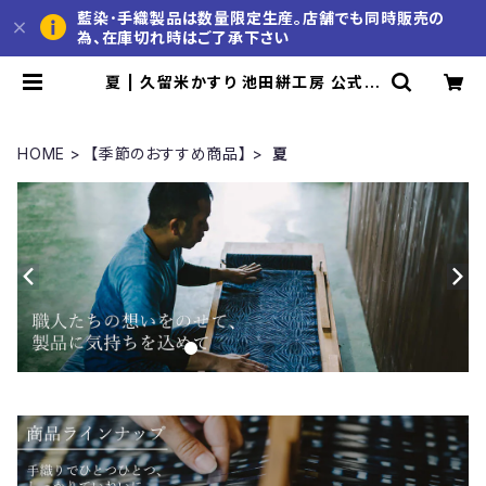
藍染･手織製品は数量限定生産。店舗でも同時販売の
為、在庫切れ時はご了承下さい
夏 | 久留米かすり 池田絣工房 公式通
販サイト
HOME
【季節のおすすめ商品】
夏