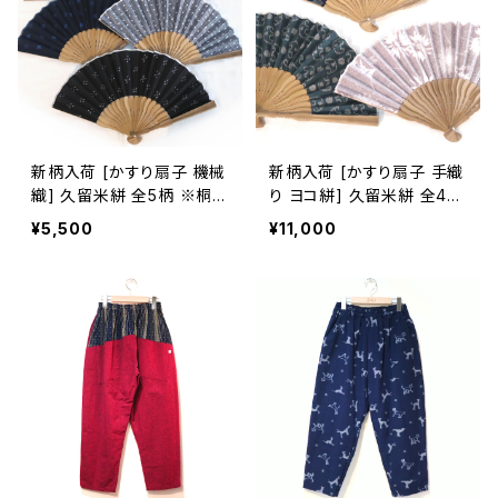
新柄入荷 [かすり扇子 機械
新柄入荷 [かすり扇子 手織
織] 久留米絣 全5柄 ※桐箱
り ヨコ絣] 久留米絣 全4柄
入り可(別途200円)
池田絣工房 ※桐箱入り可
¥5,500
¥11,000
(別途200円)