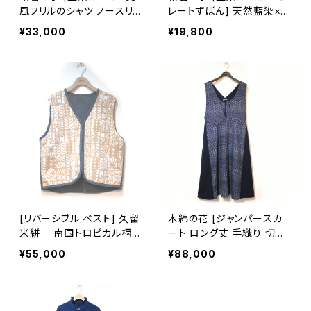
風フリルのシャツ ノースリ
レートずぼん] 天然藍染×国
ーブ] 天然藍染×国産ガー
産ガーゼ
¥33,000
¥19,800
ゼ ※職人手染め
[リバーシブル ベスト] 久留
木綿の花 [ジャンパースカ
米絣 南国トロピカル柄×
ート ロング丈 手織り 切替
筑紫つむぎ ※大きい柄部
え有] 四段吉祥柄 ※柄部
¥55,000
¥88,000
分：手織り久留米絣使用 池
分：藍染手織り久留米絣使
田絣工房
用 池田絣工房