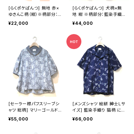
[らくポケぱんつ] 無地 赤×
[らくポケぱんつ] 犬柄×無
ゆきんこ柄（紺）※柄部分：
地 紺 ※柄部分：藍染手織
手織り久留米絣使用 池田
り久留米絣使用 池田絣工
¥22,000
¥44,000
絣工房
房
[セーラー襟パフスリーブシ
[メンズシャツ 絵絣 紳士Ｌサ
ャツ 総柄] マリーゴールド
イズ] 藍染手織り 猫柄 にゃ
柄 グレー 手織り 久留米絣
んこパレード 久留米絣使用
¥55,000
¥66,000
使用 池田絣工房
池田絣工房 開襟シャツ 半
袖