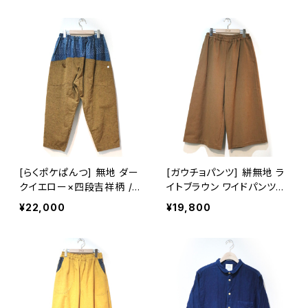
[らくポケぱんつ] 無地 ダー
[ガウチョパンツ] 絣無地 ラ
クイエロー×四段吉祥柄 /
イトブラウン ワイドパンツ
縞 ※柄部分：藍染手織り久
久留米絣使用 池田絣工房
¥22,000
¥19,800
留米絣使用 池田絣工房