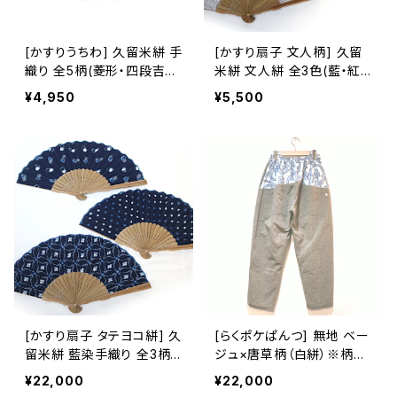
[かすりうちわ] 久留米絣 手
[かすり扇子 文人柄] 久留
織り 全5柄(菱形・四段吉
米絣 文人絣 全3色(藍・紅・
祥/縞柄・花柄・フラガール
白) 池田絣工房 ※桐箱入り
¥4,950
¥5,500
柄) 池田絣工房
可(別途200円)
[かすり扇子 タテヨコ絣] 久
[らくポケぱんつ] 無地 ベー
留米絣 藍染手織り 全3柄
ジュ×唐草柄（白絣）※柄部
池田絣工房 ※桐箱入り可
分：手織り久留米絣使用 池
¥22,000
¥22,000
(別途200円)
田絣工房