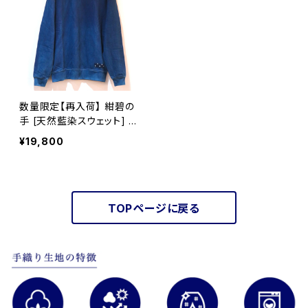
数量限定【再入荷】 紺碧の
手 [天然藍染スウェット] X
L・2XL ※職人手染め
¥19,800
TOPページに戻る