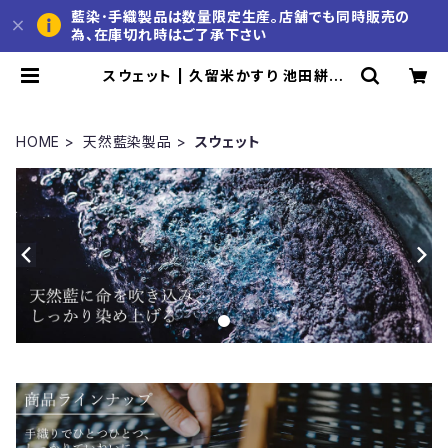
藍染･手織製品は数量限定生産。店舗でも同時販売の
為、在庫切れ時はご了承下さい
スウェット | 久留米かすり 池田絣工
房 公式通販サイト
HOME
天然藍染製品
スウェット