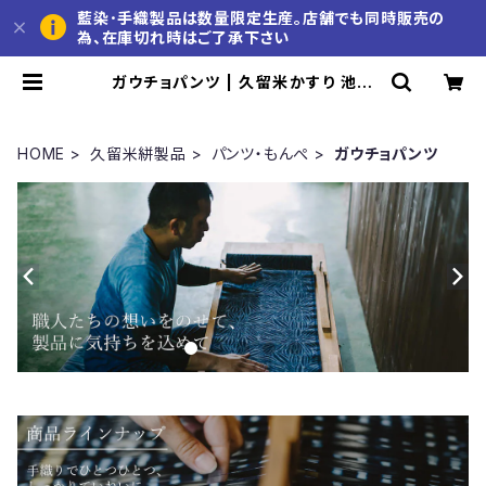
藍染･手織製品は数量限定生産。店舗でも同時販売の
為、在庫切れ時はご了承下さい
ガウチョパンツ | 久留米かすり 池田
絣工房 公式通販サイト
HOME
久留米絣製品
パンツ・もんぺ
ガウチョパンツ