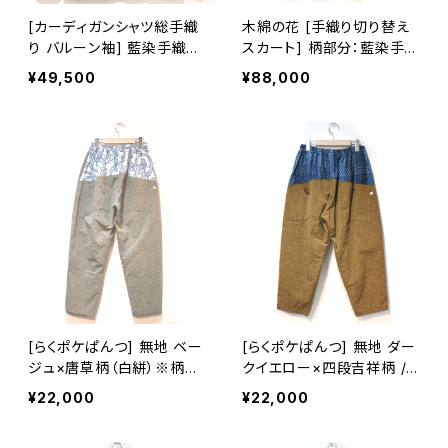
[カーディガンシャツ総手織
木綿の花 [手織り切り替え
り バルーン袖] 藍染手織り
スカート] 柄部分：藍染手織
蓮華乱舞柄 久留米絣使用
り 久留米絣使用
¥49,500
¥88,000
池田絣工房
[らくポケぱんつ] 無地 ベー
[らくポケぱんつ] 無地 ダー
ジュ×唐草柄（白絣）※柄部
クイエロー×四段吉祥柄 /
分：手織り久留米絣使用 池
縞 ※柄部分：藍染手織り久
¥22,000
¥22,000
田絣工房
留米絣使用 池田絣工房