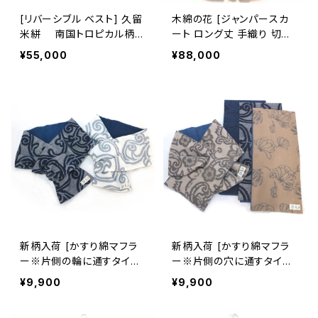
[リバーシブル ベスト] 久留
木綿の花 [ジャンパースカ
米絣 南国トロピカル柄×
ート ロング丈 手織り 切替
筑紫つむぎ ※大きい柄部
え有] 四段吉祥柄 ※柄部
¥55,000
¥88,000
分：手織り久留米絣使用 池
分：藍染手織り久留米絣使
田絣工房
用 池田絣工房
新柄入荷 [かすり綿マフラ
新柄入荷 [かすり綿マフラ
ー※片側の輪に通すタイプ]
ー※片側の穴に通すタイプ]
唐草文様 全2色 久留米絣×
全4柄 久留米絣×天然藍染
¥9,900
¥9,900
天然藍染ガーゼ 池田絣工
ガーゼ 池田絣工房
房