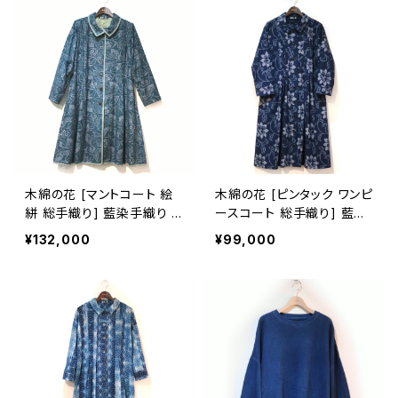
木綿の花 [マントコート 絵
木綿の花 [ピンタック ワンピ
絣 総手織り] 藍染手織り リ
ースコート 総手織り] 藍染
ーフパレード柄 久留米かす
手織り 雪割草柄 久留米か
¥132,000
¥99,000
り 袖口2way・半裏仕立て
すり 袖口2way仕立て