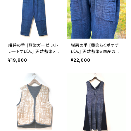
紺碧の手 [藍染ガーゼ スト
紺碧の手 [藍染らくポケず
レートずぼん] 天然藍染×国
ぼん] 天然藍染×国産ガー
産ガーゼ
ゼ
¥19,800
¥22,000