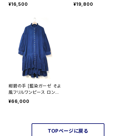
※職人手染め
L・2XL ※職人手染め
¥16,500
¥19,800
紺碧の手 [藍染ガーゼ そよ
風フリルワンピース ロング
スリーブ(長袖)] 天然藍染×
¥66,000
国産ガーゼ ※職人手染め
TOPページに戻る