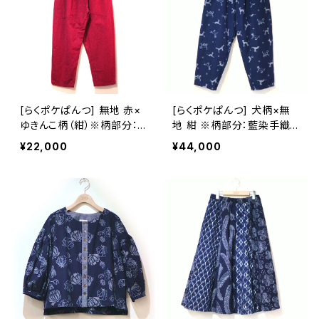
[らくポケぱんつ] 無地 赤×
[らくポケぱんつ] 犬柄×無
ゆきんこ柄（紺）※柄部分：
地 紺 ※柄部分：藍染手織
手織り久留米絣使用 池田
り久留米絣使用 池田絣工
¥22,000
¥44,000
絣工房
房