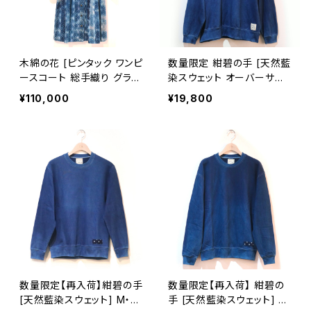
木綿の花 [ピンタック ワンピ
数量限定 紺碧の手 [天然藍
ースコート 総手織り グラデ
染スウェット オーバーサイ
ーション] 藍染手織り 麻の
ズ] M・L ※職人手染め
¥110,000
¥19,800
葉柄 久留米かすり 袖口2w
ay仕立て
数量限定【再入荷】紺碧の手
数量限定【再入荷】 紺碧の
[天然藍染スウェット] M・L
手 [天然藍染スウェット] X