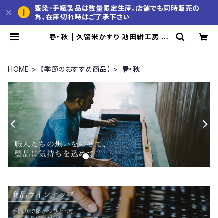
藍染･手織製品は数量限定生産。店舗でも同時販売の
為、在庫切れ時はご了承下さい
春・秋 | 久留米かすり 池田絣工房 公
式通販サイト
HOME
【季節のおすすめ商品】
春・秋