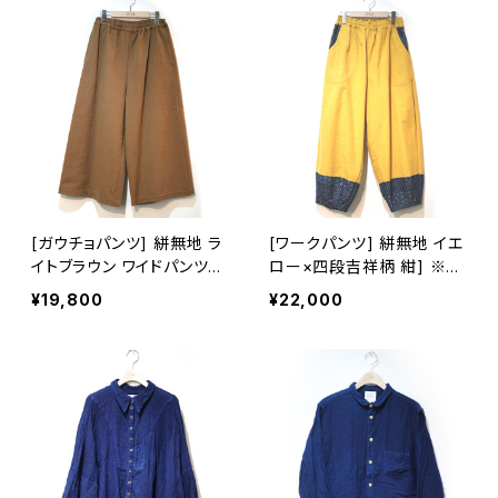
[ガウチョパンツ] 絣無地 ラ
[ワークパンツ] 絣無地 イエ
イトブラウン ワイドパンツ
ロー×四段吉祥柄 紺] ※柄
久留米絣使用 池田絣工房
部分：藍染手織り久留米絣
¥19,800
¥22,000
使用 池田絣工房