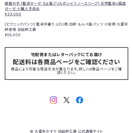
紺碧の手 [藍染ガーゼ そよ風フリルのシャツ ノースリーブ] 天然藍染×国産
ガーゼ ※職人手染め
¥33,000
[ピクニックパンツ] 藍染手織り UZU柄 白絣 もんぺ風パンツ ※総柄 久留米
絣使用 池田絣工房
¥55,000
宅配便またはレターパックにてお届け
配送料は各商品ページをご確認ください
商品により可能な発送方法が異なります。詳しくは商品ページをご確
認ください。
© 久留米かすり 池田絣工房 公式通販サイト