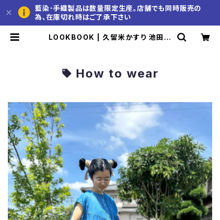
藍染･手織製品は数量限定生産。店舗でも同時販売の
為、在庫切れ時はご了承下さい
LOOKBOOK | 久留米かすり 池田絣
工房 公式通販サイト
How to wear