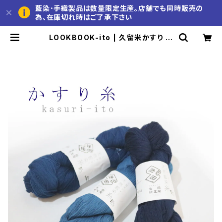
藍染･手織製品は数量限定生産。店舗でも同時販売の
為、在庫切れ時はご了承下さい
LOOKBOOK-ito | 久留米かすり 池
田絣工房 公式通販サイト