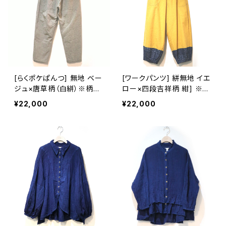
[らくポケぱんつ] 無地 ベー
[ワークパンツ] 絣無地 イエ
ジュ×唐草柄（白絣）※柄部
ロー×四段吉祥柄 紺] ※柄
分：手織り久留米絣使用 池
部分：藍染手織り久留米絣
¥22,000
¥22,000
田絣工房
使用 池田絣工房