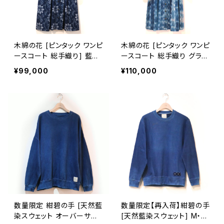
木綿の花 [ピンタック ワンピ
木綿の花 [ピンタック ワンピ
ースコート 総手織り] 藍染
ースコート 総手織り グラデ
手織り 雪割草柄 久留米か
ーション] 藍染手織り 麻の
¥99,000
¥110,000
すり 袖口2way仕立て
葉柄 久留米かすり 袖口2w
ay仕立て
数量限定 紺碧の手 [天然藍
数量限定【再入荷】紺碧の手
染スウェット オーバーサイ
[天然藍染スウェット] M・L