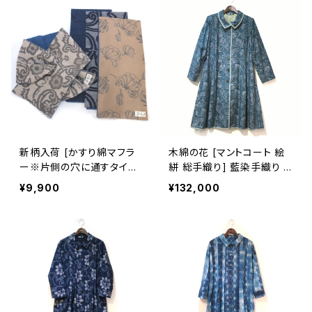
新柄入荷 [かすり綿マフラ
木綿の花 [マントコート 絵
ー※片側の穴に通すタイプ]
絣 総手織り] 藍染手織り リ
全4柄 久留米絣×天然藍染
ーフパレード柄 久留米かす
¥9,900
¥132,000
ガーゼ 池田絣工房
り 袖口2way・半裏仕立て