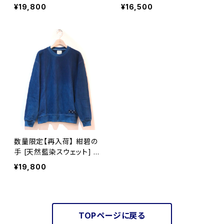
ズ] M・L ※職人手染め
※職人手染め
¥19,800
¥16,500
数量限定【再入荷】 紺碧の
手 [天然藍染スウェット] X
L・2XL ※職人手染め
¥19,800
TOPページに戻る