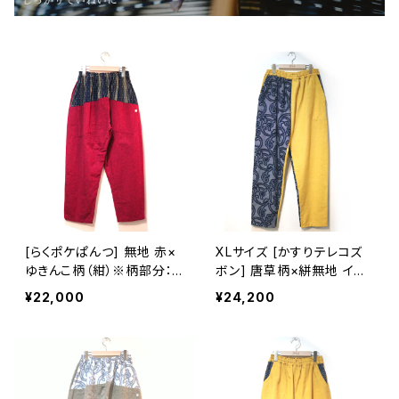
[らくポケぱんつ] 無地 赤×
XLサイズ [かすりテレコズ
ゆきんこ柄（紺）※柄部分：
ボン] 唐草柄×絣無地 イエ
手織り久留米絣使用 池田
ロー もんぺ風パンツ 柄部
¥22,000
¥24,200
絣工房
分：藍染手織り久留米絣使
用 池田絣工房