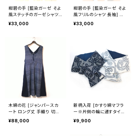
紺碧の手 [藍染ガーゼ そよ
紺碧の手 [藍染ガーゼ そよ
風ステッチのガーゼシャツ
風フリルのシャツ 長袖] 天
長袖] 天然藍染×国産ガー
然藍染×国産ガーゼ ※職人
¥33,000
¥33,000
ゼ ※職人手染め
手染め
木綿の花 [ジャンパースカ
新柄入荷 [かすり綿マフラ
ート ロング丈 手織り 切替
ー※片側の輪に通すタイプ]
え有] 四段吉祥柄 ※柄部
唐草文様 全2色 久留米絣×
¥88,000
¥9,900
分：藍染手織り久留米絣使
天然藍染ガーゼ 池田絣工
用 池田絣工房
房