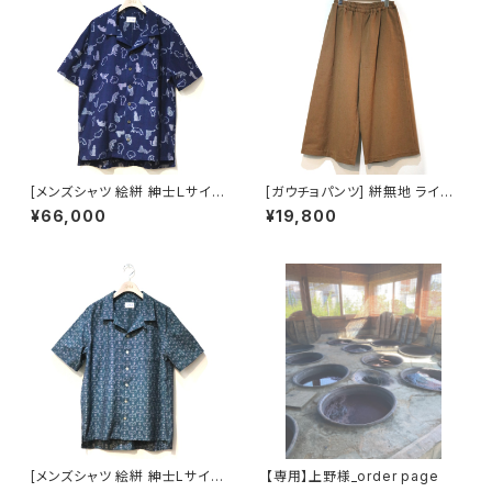
[メンズシャツ 絵絣 紳士Ｌサイ
[ガウチョパンツ] 絣無地 ライト
ズ] 藍染手織り 猫柄 にゃんこパ
ブラウン ワイドパンツ 久留米絣
¥66,000
¥19,800
レード 久留米絣使用 池田絣工
使用 池田絣工房
房 開襟シャツ 半袖
[メンズシャツ 絵絣 紳士Lサイ
【専用】上野様_order page