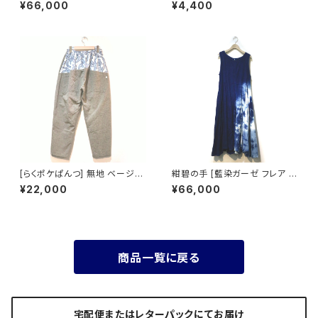
ズ] 手織り ぞうさん大行進柄 久
¥66,000
¥4,400
留米絣使用 池田絣工房 開襟シ
ャツ 半袖 グリーン
[らくポケぱんつ] 無地 ベージュ
紺碧の手 [藍染ガーゼ フレア ワ
×唐草柄（白絣）※柄部分：手織
ンピース 袖なし] 天然藍染×国
¥22,000
¥66,000
り久留米絣使用 池田絣工房
産ガーゼ ※職人手染め
商品一覧に戻る
宅配便またはレターパックにてお届け