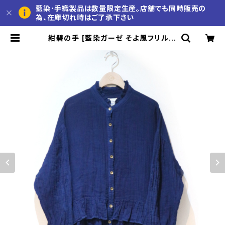
藍染･手織製品は数量限定生産。店舗でも同時販売の
為、在庫切れ時はご了承下さい
紺碧の手 [藍染ガーゼ そよ風フリルの
シャツ 長袖] 天然藍染×国産ガーゼ
※職人手染め | 久留米かすり 池田絣
工房 公式通販サイト