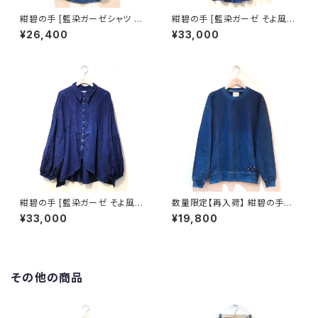
紺碧の手 [藍染ガーゼシャツ 丸
紺碧の手 [藍染ガーゼ そよ風フ
襟] 天然藍染×国産ガーゼ Lサ
リルのシャツ ノースリーブ] 天然
¥26,400
¥33,000
イズのみ ※職人手染め
藍染×国産ガーゼ ※職人手染め
紺碧の手 [藍染ガーゼ そよ風ス
数量限定【再入荷】 紺碧の手
テッチのガーゼシャツ 長袖] 天
[天然藍染スウェット] XL・2XL
¥33,000
¥19,800
然藍染×国産ガーゼ ※職人手染
※職人手染め
め
その他の商品