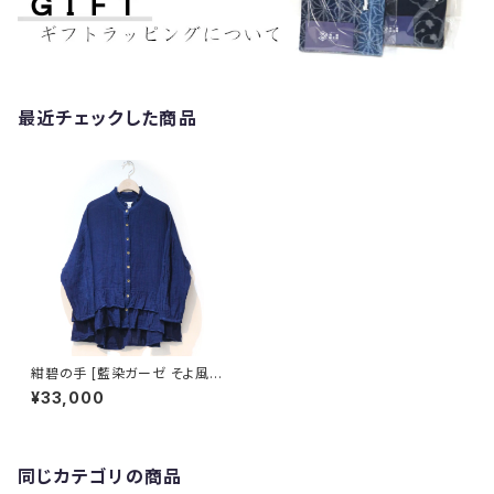
最近チェックした商品
紺碧の手 [藍染ガーゼ そよ風フ
リルのシャツ 長袖] 天然藍染×
¥33,000
国産ガーゼ ※職人手染め
同じカテゴリの商品