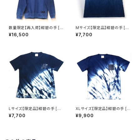
数量限定【再入荷】紺碧の手 [天
Mサイズ【限定品】紺碧の手 [天
然藍染スウェット] M・L ※職人
然藍染 Tシャツ] 半袖 グラデー
¥16,500
¥7,700
手染め
ション※職人手染め
Lサイズ【限定品】紺碧の手 [天
XLサイズ【限定品】紺碧の手 [天
然藍染 Tシャツ] 半袖 片側絞り
然藍染 Tシャツ] 半袖 片側絞り
¥7,700
¥9,900
染め(左脇から裾)※職人手染め
染め(左脇から裾) ※職人手染め