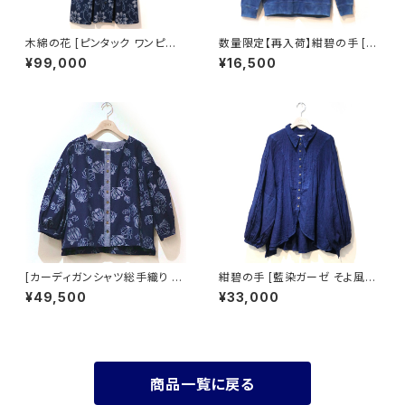
木綿の花 [ピンタック ワンピー
数量限定【再入荷】紺碧の手 [天
スコート 総手織り] 藍染手織り
然藍染スウェット] M・L ※職人
¥99,000
¥16,500
雪割草柄 久留米かすり 袖口2w
手染め
ay仕立て
[カーディガンシャツ総手織り バ
紺碧の手 [藍染ガーゼ そよ風ス
ルーン袖] 藍染手織り 蓮華乱舞
テッチのガーゼシャツ 長袖] 天
¥49,500
¥33,000
柄 久留米絣使用 池田絣工房
然藍染×国産ガーゼ ※職人手染
め
商品一覧に戻る