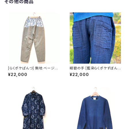
その他の商品
[らくポケぱんつ] 無地 ベージュ
紺碧の手 [藍染らくポケずぼん]
×唐草柄（白絣）※柄部分：手織
天然藍染×国産ガーゼ
¥22,000
¥22,000
り久留米絣使用 池田絣工房