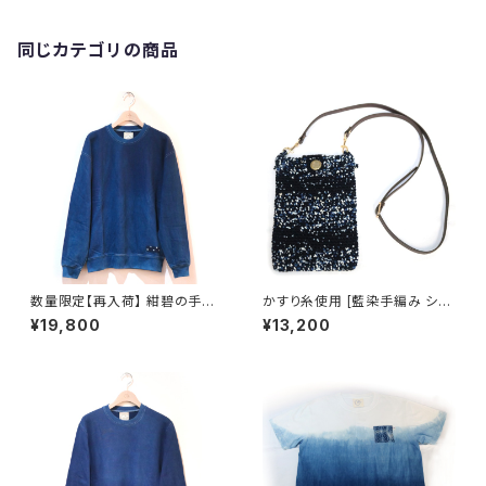
同じカテゴリの商品
数量限定【再入荷】 紺碧の手
かすり糸使用 [藍染手編み ショ
[天然藍染スウェット] XL・2XL
ルダーバッグ] 久留米絣 藍染 池
¥19,800
¥13,200
※職人手染め
田絣工房