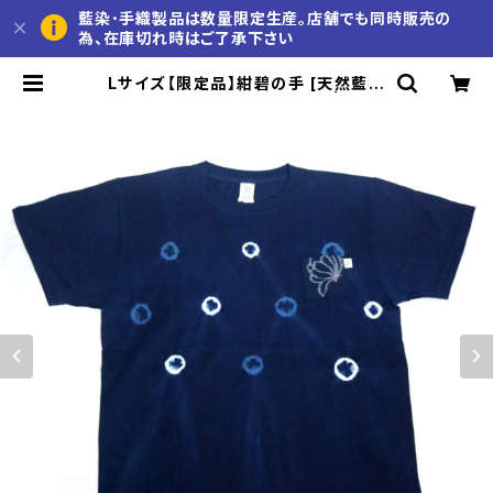
藍染･手織製品は数量限定生産。店舗でも同時販売の
為、在庫切れ時はご了承下さい
Lサイズ【限定品】紺碧の手 [天然藍染
Tシャツ] 半袖 ※職人手染め | 久留
米かすり 池田絣工房 公式通販サイト