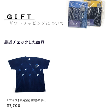
最近チェックした商品
Lサイズ【限定品】紺碧の手 [天
然藍染 Tシャツ] 半袖 ※職人手
¥7,700
染め