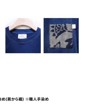
染め(肩から裾) ※職人手染め