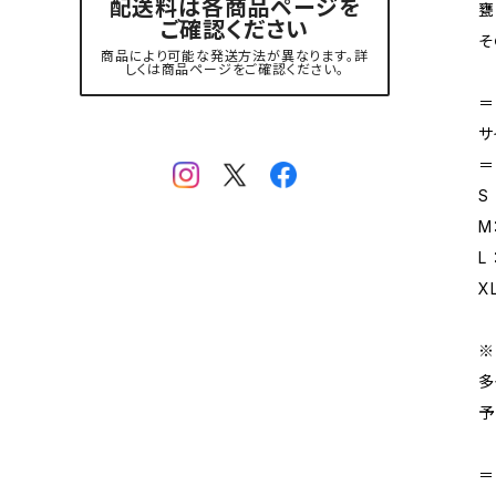
配送料は各商品ページを
甕
ご確認ください
そ
商品により可能な発送方法が異なります。詳
しくは商品ページをご確認ください。
＝
サ
＝
S
M
L
X
※
多
予
＝