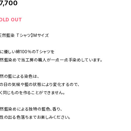
7,700
OLD OUT
天然藍染 Tシャツ】Mサイズ
に優しい綿100％のTシャツを
然藍染めで当工房の職人が一点一点手染めしています。
然の藍による染色は、
の日の気候や藍の状態により変化するので、
く同じものを作ることができません。
然藍染めによる独特の藍色、香り、
性の出る色落ちまでお楽しみください。