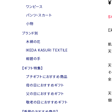
¥
ワンピース
パンツ・スカート
S
小物
【
ブランド別
木綿の花
肌
IKEDA KASURI TEXTILE
天
紺碧の手
天
【ギフト特集】
そ
プチギフトにおすすめ商品
全
母の日におすすめギフト
天
父の日におすすめギフト
個
敬老の日におすすめギフト
【季節のおすすめ商品】