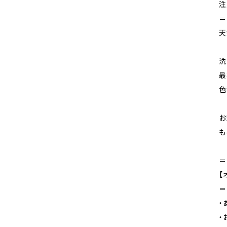
注
＝
天
洗
最
色
お
も
＝
【
＝
・
・