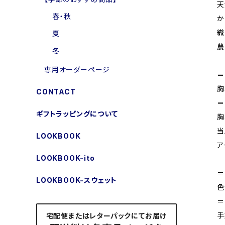
天
春・秋
か
織
夏
農
冬
専用オーダーページ
＝
胸
CONTACT
＝
ギフトラッピングについて
胸
当
LOOKBOOK
ア
LOOKBOOK-ito
＝
LOOKBOOK-スウェット
色
＝
手
宅配便またはレターパックにてお届け