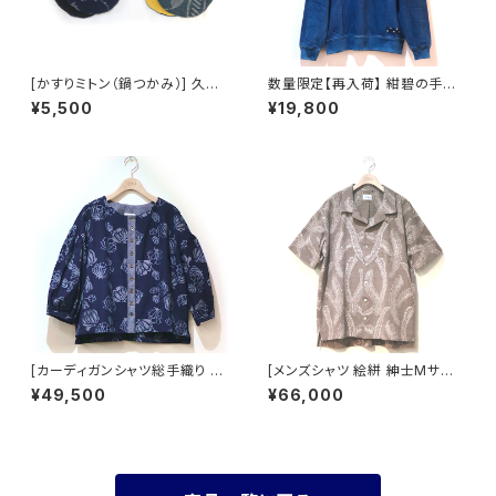
[かすりミトン（鍋つかみ）] 久留
数量限定【再入荷】 紺碧の手
米絣 藍染手織り 全2柄 池田絣
[天然藍染スウェット] XL・2XL
¥5,500
¥19,800
工房
※職人手染め
[カーディガンシャツ総手織り バ
[メンズシャツ 絵絣 紳士Mサイ
ルーン袖] 藍染手織り 蓮華乱舞
ズ] 手織り 芭蕉ひらり柄 久留米
¥49,500
¥66,000
柄 久留米絣使用 池田絣工房
絣使用 池田絣工房 開襟シャツ
半袖