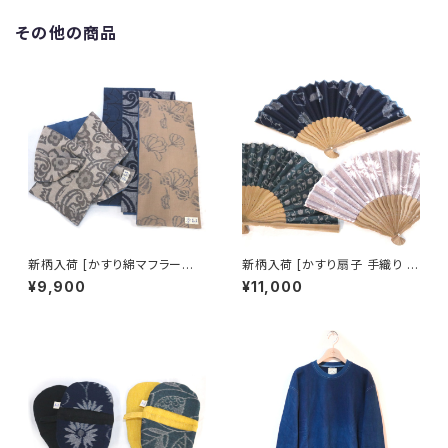
その他の商品
新柄入荷 [かすり綿マフラー※
新柄入荷 [かすり扇子 手織り ヨ
片側の穴に通すタイプ] 全4柄
コ絣] 久留米絣 全4柄 池田絣工
¥9,900
¥11,000
久留米絣×天然藍染ガーゼ 池田
房 ※桐箱入り可(別途200円)
絣工房