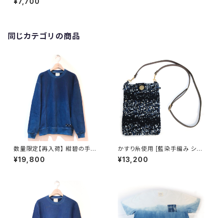
¥7,700
染め(左肩絞り無し)※職人手染
め
同じカテゴリの商品
数量限定【再入荷】 紺碧の手
かすり糸使用 [藍染手編み ショ
[天然藍染スウェット] XL・2XL
ルダーバッグ] 久留米絣 藍染 池
¥19,800
¥13,200
※職人手染め
田絣工房