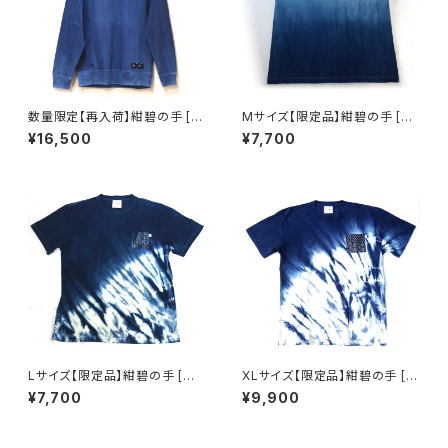
数量限定【再入荷】紺碧の手 [天
Mサイズ【限定品】紺碧の手 [天
然藍染スウェット] M・L ※職人
然藍染 Tシャツ] 半袖 グラデー
¥16,500
¥7,700
手染め
ション※職人手染め
Lサイズ【限定品】紺碧の手 [天
XLサイズ【限定品】紺碧の手 [天
然藍染 Tシャツ] 半袖 片側絞り
然藍染 Tシャツ] 半袖 片側絞り
¥7,700
¥9,900
染め(左脇から裾)※職人手染め
染め(左脇から裾) ※職人手染め