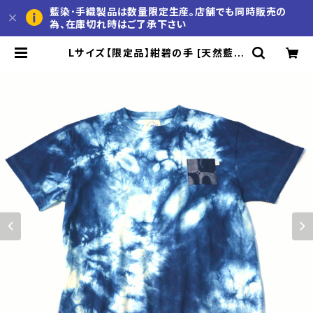
藍染･手織製品は数量限定生産。店舗でも同時販売の
為、在庫切れ時はご了承下さい
Lサイズ【限定品】紺碧の手 [天然藍染
Tシャツ] 半袖 全体絞り染め(左肩絞り
無し)※職人手染め | 久留米かすり 池
田絣工房 公式通販サイト