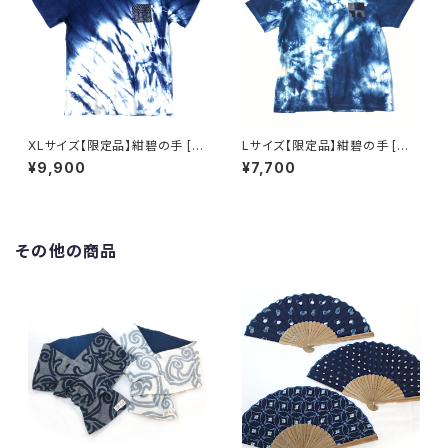
XLサイズ【限定品】紺碧の手 [天
Lサイズ【限定品】紺碧の手 [天
然藍染 Tシャツ] 半袖 片側絞り
然藍染 Tシャツ] 半袖 全体絞り
¥9,900
¥7,700
染め(左脇から裾) ※職人手染め
染め(左肩絞り無し)※職人手染
め
その他の商品