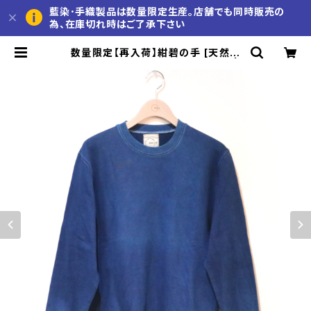
藍染･手織製品は数量限定生産。店舗でも同時販売の
為、在庫切れ時はご了承下さい
数量限定【再入荷】紺碧の手 [天然藍
染スウェット] M・L ※職人手染め |
久留米かすり 池田絣工房 公式通販サ
イト