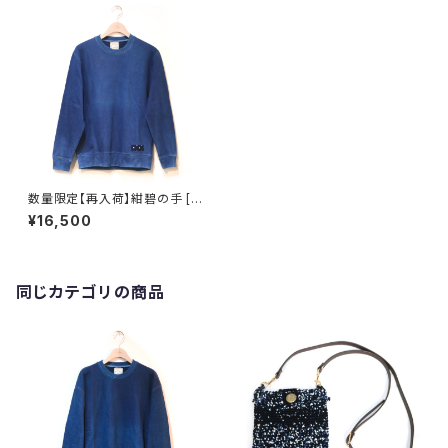
数量限定【再入荷】紺碧の手 [天
然藍染スウェット] M・L ※職人
¥16,500
手染め
同じカテゴリの商品