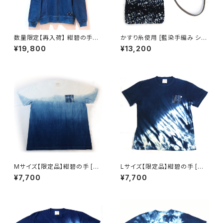
数量限定【再入荷】 紺碧の手
かすり糸使用 [藍染手編み ショ
[天然藍染スウェット] XL・2XL
ルダーバッグ] 久留米絣 藍染 池
¥19,800
¥13,200
※職人手染め
田絣工房
Mサイズ【限定品】紺碧の手 [天
Lサイズ【限定品】紺碧の手 [天
然藍染 Tシャツ] 半袖 グラデー
然藍染 Tシャツ] 半袖 片側絞り
¥7,700
¥7,700
ション※職人手染め
染め(左脇から裾)※職人手染め