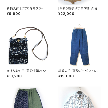
新柄入荷 [かすり綿マフラー※
[かすり扇子 タテヨコ絣] 久留米
片側の輪に通すタイプ] 唐草文
絣 藍染手織り 全3柄 池田絣工
¥9,900
¥22,000
様 全2色 久留米絣×天然藍染ガ
房 ※桐箱入り可(別途200円)
ーゼ 池田絣工房
かすり糸使用 [藍染手編み ショ
紺碧の手 [藍染ガーゼ ストレー
ルダーバッグ] 久留米絣 藍染 池
トずぼん] 天然藍染×国産ガーゼ
¥13,200
¥19,800
田絣工房