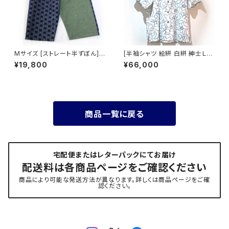
Mサイズ [ストレート半ずぼん]
[半袖シャツ 絵絣 白絣 紳士Ｌサ
無地 グリーン×麻の葉（紺）※柄
イズ] 藍染手織り 薔薇柄 久留
¥19,800
¥66,000
部分：手織り久留米絣使用 池田
米絣使用 池田絣工房
絣工房
商品一覧に戻る
宅配便またはレターパックにてお届け
配送料は各商品ページをご確認ください
商品により可能な発送方法が異なります。詳しくは商品ページをご確
認ください。